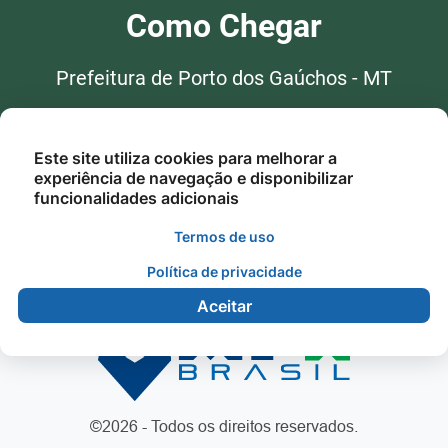
Como Chegar
Prefeitura de Porto dos Gaúchos - MT
Av. Praca Leopoldina Wilke, 19 -
Centro, Porto dos Gaúchos - MT,
Este site utiliza cookies para melhorar a
78560-000
experiência de navegação e disponibilizar
funcionalidades adicionais
Termos de uso
Política de privacidade
Aceitar
©2026 - Todos os direitos reservados.