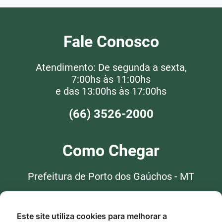
Fale Conosco
Atendimento: De segunda a sexta,
7:00hs às 11:00hs
e das 13:00hs às 17:00hs
(66) 3526-2000
Como Chegar
Prefeitura de Porto dos Gaúchos - MT
Av. Praca Leopoldina Wilke, 19 -
Centro, Porto dos Gaúchos - MT,
Este site utiliza cookies para melhorar a